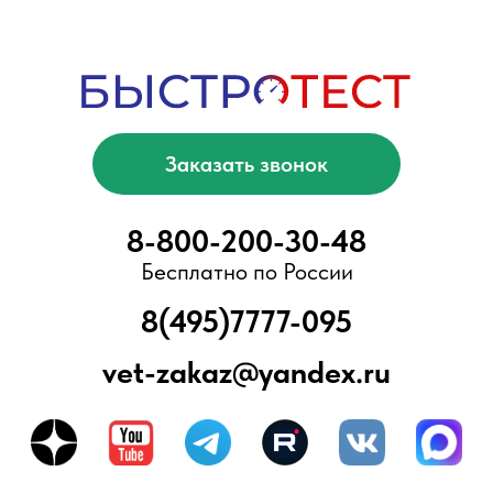
Условия доставки и оплаты
Ваша выгода
Мы помогаем
Отзывы
Электронная библиотека
Блог
ООО «БыстроТест»
ИНН 7751203078
КПП 775101001
ОГРН 1217700376057
Адрес офиса/склада:
Москва, Ново-Переделкино, ул.
Скульптора Мухиной, д.5
Вся представленная информация не
является публичной офертой,