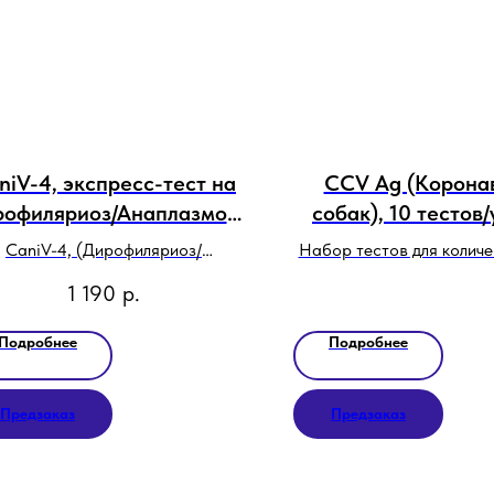
niV-4, экспресс-тест на
CCV Ag (Корона
офиляриоз/Анаплазмоз/
собак), 10 тестов/
олезнь Лайма/Эрлихиоз
ИФА VFR
CaniV-4, (Дирофиляриоз/
Набор тестов для колич
собак
наплазмоза/болезнь Лайма/
определения антигена ко
1 190
р.
Эрлихиоз собак)
собак (CCV Ag) в фек
Подробнее
Подробнее
Предзаказ
Предзаказ