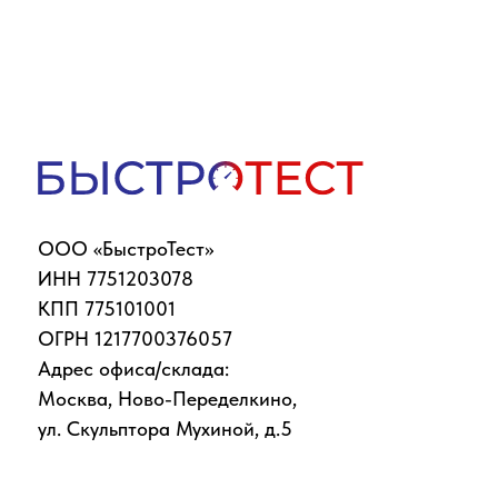
ООО «БыстроТест»
ИНН 7751203078
КПП 775101001
ОГРН 1217700376057
Адрес офиса/склада:
Москва, Ново-Переделкино,
ул. Скульптора Мухиной, д.5
Вся представленная информация не является публичной офертой, п
изображения, представлены исключительно для ознакомления и могу
сотрудникам компании