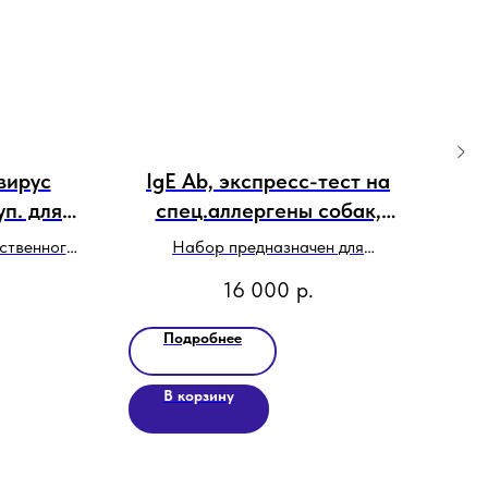
вирус
IgE Ab, экспресс-тест на
F
уп. для
спец.аллергены собак,
а
набор
ественного
Набор предназначен для
F
ронавируса
качественного определения
16 000
р.
алиях.
аллерген-специфических IgE в
сыворотке или плазме крови собак.
Подробнее
В корзину