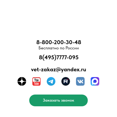
8-800-200-30-48
Бесплатно по России
8(495)7777-095
vet-zakaz@yandex.ru
Заказать звонок
редусмотренной ст. 437 Гражданского кодекса РФ. Приведенные харак
т отличаться от реальных. Для получения более подробной информаци