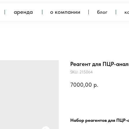
аренда
о компании
блог
контакты
Реагент для ПЦР-анали
SKU:
215064
7000,00
р.
Предзаказ
Набор реагентов для ПЦР-а