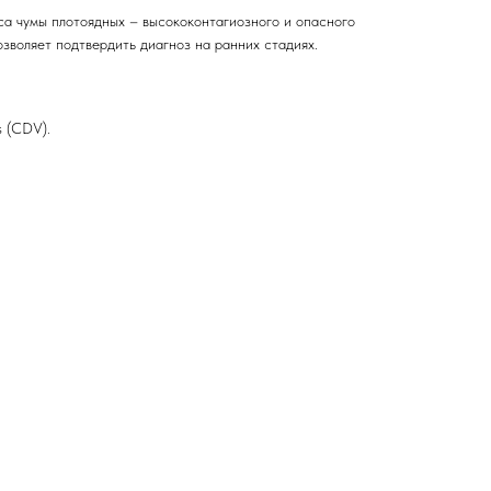
а чумы плотоядных – высококонтагиозного и опасного
зволяет подтвердить диагноз на ранних стадиях.
s (CDV).
О компании
Каталог
Условия доставки и оплаты