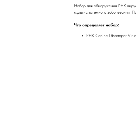
Набор для обнаружения РНК вирус
мультисистемного заболевания. По
Что определяет набор:
РНК Canine Distemper Viru
8-800-200-30-48
Бесплатно по России
8(495)7777-095