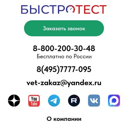
Электронная библиотека
Блог
ООО «БыстроТест»
ИНН 7751203078
КПП 775101001
ОГРН 1217700376057
Адрес офиса/склада:
Москва, Ново-Переделкино, ул.
Скульптора Мухиной, д.5
Вся представленная информация не
является публичной офертой,
предусмотренной ст. 437 Гражданского
кодекса РФ. Приведенные характеристики
товаров, включая изображения,
представлены исключительно для
ознакомления и могут отличаться от
реальных. Для получения более подробной
информации, пожалуйста, обращайтесь к