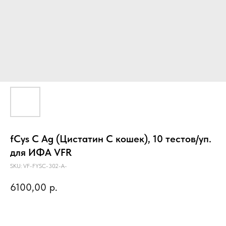
fCys C Ag (Цистатин С кошек), 10 тестов/уп.
для ИФА VFR
SKU:
VF-FYSC-302-A-
6100,00
р.
Предзаказ