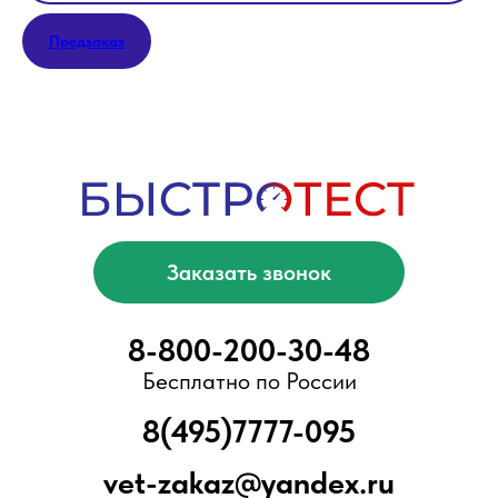
Мы помогаем
Предзаказ
Отзывы
Электронная библиотека
Блог
ООО «БыстроТест»
ИНН 7751203078
КПП 775101001
ОГРН 1217700376057
Адрес офиса/склада:
Москва, Ново-Переделкино, ул.
Скульптора Мухиной, д.5
Вся представленная информация не
является публичной офертой,
предусмотренной ст. 437 Гражданского
кодекса РФ. Приведенные характеристики