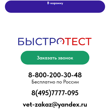
Блог
В корзину
ООО «БыстроТест»
ИНН 7751203078
КПП 775101001
ОГРН 1217700376057
Адрес офиса/склада:
Москва, Ново-Переделкино, ул.
Скульптора Мухиной, д.5
Вся представленная информация не
является публичной офертой,
предусмотренной ст. 437 Гражданского
кодекса РФ. Приведенные характеристики
товаров, включая изображения,
представлены исключительно для
ознакомления и могут отличаться от
реальных. Для получения более подробной
информации, пожалуйста, обращайтесь к
сотрудникам компании