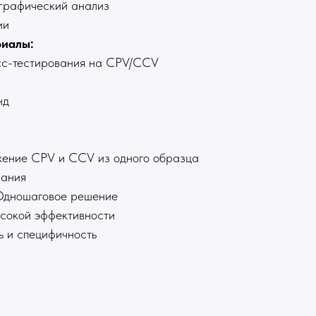
графический анализ
ии
иалы:
есс-тестирования на CPV/CCV
нд
ение CPV и CCV из одного образца
вания
 Одношаговое решение
ысокой эффективности
ь и специфичность