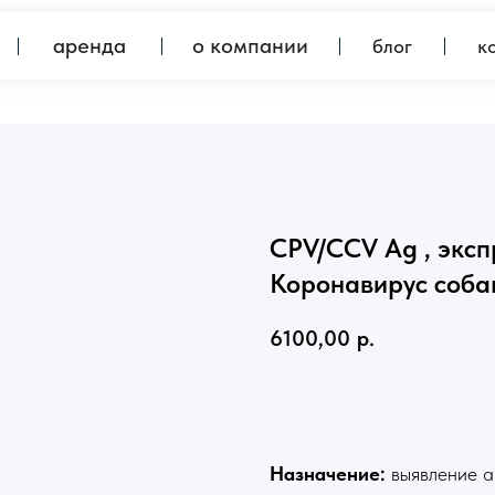
аренда
о компании
блог
контакты
CPV/CCV Ag , эксп
Коронавирус собак
6100,00
р.
Предзаказ
Назначение:
выявление а