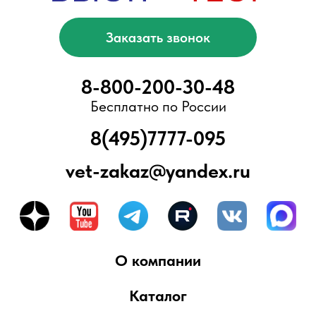
Блог
ООО «БыстроТест»
ИНН 7751203078
КПП 775101001
ОГРН 1217700376057
Адрес офиса/склада:
Москва, Ново-Переделкино, ул.
Скульптора Мухиной, д.5
Вся представленная информация не
является публичной офертой,
предусмотренной ст. 437 Гражданского
кодекса РФ. Приведенные характеристики
товаров, включая изображения,
представлены исключительно для
ознакомления и могут отличаться от
реальных. Для получения более подробной
информации, пожалуйста, обращайтесь к
сотрудникам компании