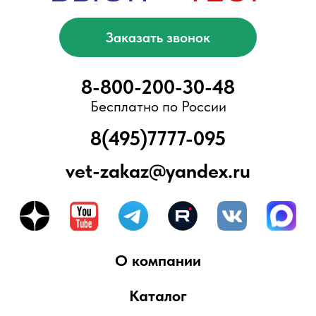
Блог
ООО «БыстроТест»
ИНН 7751203078
КПП 775101001
ОГРН 1217700376057
Адрес офиса/склада:
Москва, Ново-Переделкино, ул.
Скульптора Мухиной, д.5
Вся представленная информация не
является публичной офертой,
предусмотренной ст. 437 Гражданского
кодекса РФ. Приведенные характеристики
товаров, включая изображения,
представлены исключительно для
ознакомления и могут отличаться от
реальных. Для получения более подробной
информации, пожалуйста, обращайтесь к
сотрудникам компании