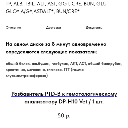
TP, ALB, TBIL, ALT, AST, GGT, CRE, BUN, GLU
GLO*,A/G*,AST/ALT*, BUN/CRE*
Описание
Доставка
Документы
На одном диске за 8 минут одновременно
определяются следующие показатели:
общий белок, альбумин, глобулин, АЛТ, АСТ, общий билирубин,
креатинин, мочевина, глюкоза, ГГТ (гамма-
глутамилтрансфераза)
Разбавитель PTD-B к гематологическому
анализатору DP-H10 Vet / 1 шт.
50
р.