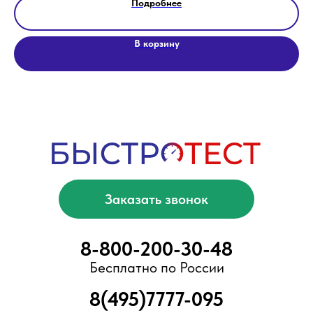
Подробнее
Ваша выгода
Мы помогаем
В корзину
Отзывы
Электронная библиотека
Блог
ООО «БыстроТест»
ИНН 7751203078
КПП 775101001
ОГРН 1217700376057
Адрес офиса/склада:
Москва, Ново-Переделкино, ул.
Скульптора Мухиной, д.5
Вся представленная информация не
является публичной офертой,
предусмотренной ст. 437 Гражданского