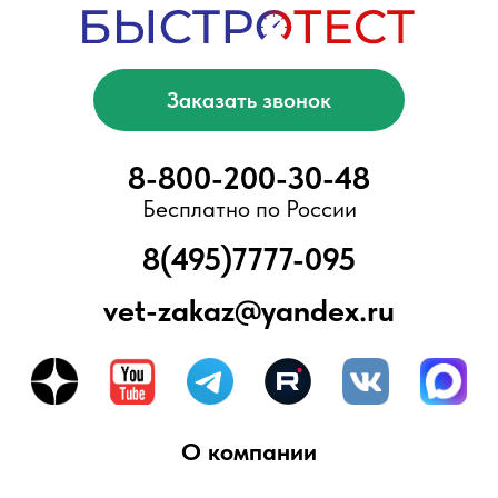
О компании
Каталог
Условия доставки и оплаты
Ваша выгода
Мы помогаем
Отзывы
Электронная библиотека
Блог
ООО «БыстроТест»
ИНН 7751203078
КПП 775101001
ОГРН 1217700376057
Адрес офиса/склада:
Москва, Ново-Переделкино, ул.