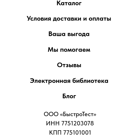
Скульптора Мухиной, д.5
Вся представленная информация не
является публичной офертой,
предусмотренной ст. 437 Гражданского
кодекса РФ. Приведенные характеристики
товаров, включая изображения,
представлены исключительно для
ознакомления и могут отличаться от
реальных. Для получения более подробной
информации, пожалуйста, обращайтесь к
сотрудникам компании