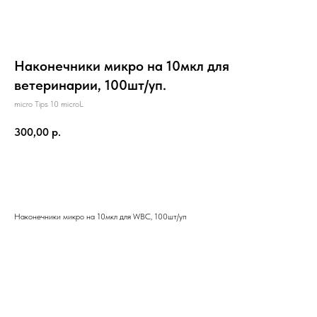
Наконечники микро на 10мкл для
ветеринарии, 100шт/уп.
micro Tips 10 microL
300,00
р.
Предзаказ
Заказать звонок
8-800-200-30-48
Наконечники микро на 10мкл для WBC, 100шт/уп
Бесплатно по России
8(495)7777-095
vet-zakaz@yandex.ru