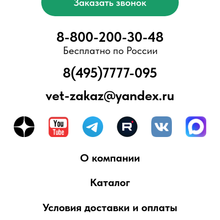
ООО «БыстроТест»
ИНН 7751203078
КПП 775101001
ОГРН 1217700376057
Адрес офиса/склада:
Москва, Ново-Переделкино, ул.
Скульптора Мухиной, д.5
Вся представленная информация не
является публичной офертой,
предусмотренной ст. 437 Гражданского
кодекса РФ. Приведенные характеристики
товаров, включая изображения,
представлены исключительно для
ознакомления и могут отличаться от
реальных. Для получения более подробной
информации, пожалуйста, обращайтесь к
сотрудникам компании